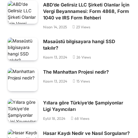
ABD’de Gelirsiz LLC Şirketi Olanlar İçin
Vergi Beyannamesi: Form 4868, Form
1040 ve IRS Form Rehberi
Nisan 14, 2025
23
Views
Masaüstü bilgisayara hangi SSD
takılır?
Kasım 13, 2024
26
Views
The Manhattan Projesi nedir?
Kasım 13, 2024
15
Views
Yıllara göre Türkiye’de Şampiyonlar
Ligi Yayıncıları
Eylül 18, 2024
68
Views
Hasar Kaydı Nedir ve Nasıl Sorgulanır?