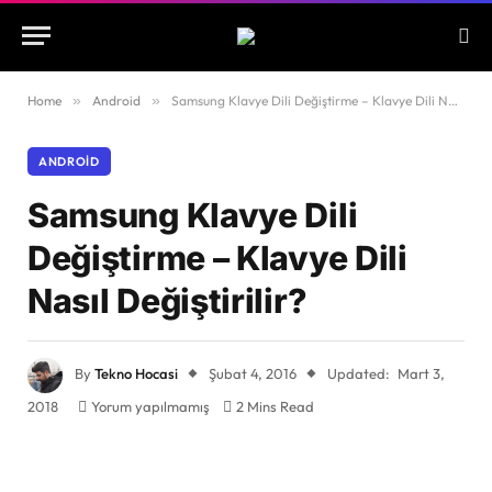
Home
»
Android
»
Samsung Klavye Dili Değiştirme – Klavye Dili Nasıl Değiştirilir?
ANDROID
Samsung Klavye Dili
Değiştirme – Klavye Dili
Nasıl Değiştirilir?
By
Tekno Hocasi
Şubat 4, 2016
Updated:
Mart 3,
2018
Yorum yapılmamış
2 Mins Read