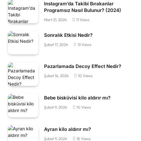
Instagram’da Takibi Bırakanlar
Programsız Nasıl Bulunur? (2024)
Mart 21, 2024
11
Views
Sonralık Etkisi Nedir?
Şubat 17, 2024
13
Views
Pazarlamada Decoy Effect Nedir?
Şubat 16, 2024
10
Views
Bebe bisküvisi kilo aldırır mı?
Şubat 9, 2024
10
Views
Ayran kilo aldırır mı?
Şubat 9, 2024
18
Views