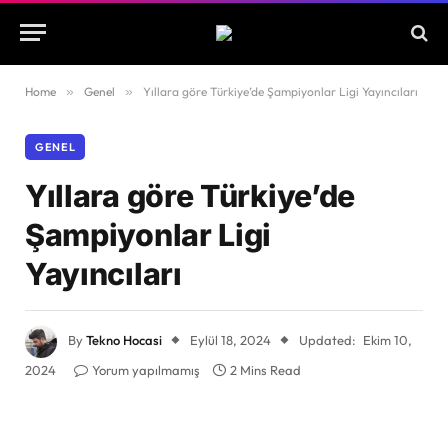
Home
»
Genel
»
Yıllara göre Türkiye’de Şampiyonlar Ligi Yayıncıları
GENEL
Yıllara göre Türkiye’de
Şampiyonlar Ligi
Yayıncıları
By
Tekno Hocasi
Eylül 18, 2024
Updated:
Ekim 10,
2024
Yorum yapılmamış
2 Mins Read