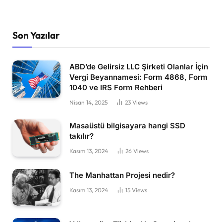
Son Yazılar
ABD’de Gelirsiz LLC Şirketi Olanlar İçin
Vergi Beyannamesi: Form 4868, Form
1040 ve IRS Form Rehberi
Nisan 14, 2025
23
Views
Masaüstü bilgisayara hangi SSD
takılır?
Kasım 13, 2024
26
Views
The Manhattan Projesi nedir?
Kasım 13, 2024
15
Views