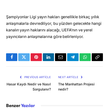
Şampiyonlar Ligi yayın hakları genellikle birkaç yıllık
anlaşmalarla devrediliyor, bu yüzden gelecekte hangi
kanalın yayın haklarını alacağı, UEFA’nın ve yerel
yayıncıların anlaşmalarına göre belirleniyor.
Facebook
Twitter
Pinterest
LinkedIn
Email
Telegram
WhatsApp
Copy
Link
PREVIOUS ARTICLE
NEXT ARTICLE
Hasar Kaydı Nedir ve Nasıl
The Manhattan Projesi
Sorgulanır?
nedir?
Benzer
Yazılar