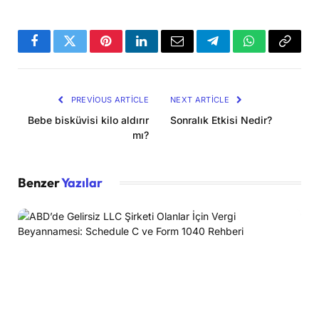
Facebook
Twitter
Pinterest
LinkedIn
Email
Telegram
WhatsApp
Copy
Link
PREVIOUS ARTICLE
NEXT ARTICLE
Bebe bisküvisi kilo aldırır
Sonralık Etkisi Nedir?
mı?
Benzer
Yazılar