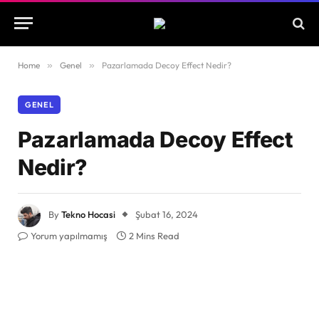
Home
»
Genel
»
Pazarlamada Decoy Effect Nedir?
GENEL
Pazarlamada Decoy Effect
Nedir?
By
Tekno Hocasi
Şubat 16, 2024
Yorum yapılmamış
2 Mins Read