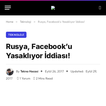
Home
»
Teknoloji
»
Rusya, Facebook’u Yasaklıyor İddiası!
TEKNOLOJI
Rusya, Facebook’u
Yasaklıyor İddiası!
By
Tekno Hocasi
Eylül 26, 2017
Updated:
Eylül 29,
2017
1 Yorum
2 Mins Read