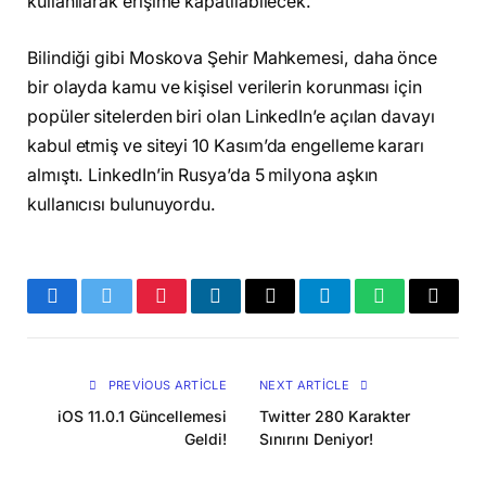
kullanılarak erişime kapatılabilecek.
Bilindiği gibi Moskova Şehir Mahkemesi, daha önce
bir olayda kamu ve kişisel verilerin korunması için
popüler sitelerden biri olan LinkedIn’e açılan davayı
kabul etmiş ve siteyi 10 Kasım’da engelleme kararı
almıştı. LinkedIn’in Rusya’da 5 milyona aşkın
kullanıcısı bulunuyordu.
Facebook
Twitter
Pinterest
LinkedIn
Email
Telegram
WhatsApp
Copy
Link
PREVIOUS ARTICLE
NEXT ARTICLE
iOS 11.0.1 Güncellemesi
Twitter 280 Karakter
Geldi!
Sınırını Deniyor!