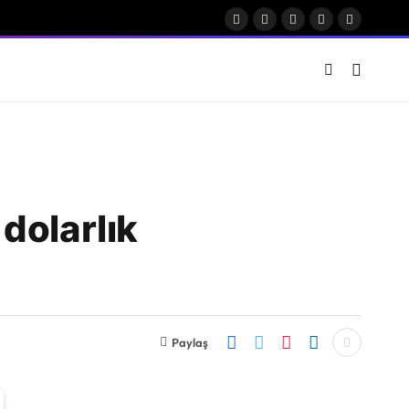
Facebook
X
Instagram
Pinterest
Vimeo
(Twitter)
dolarlık
Paylaş