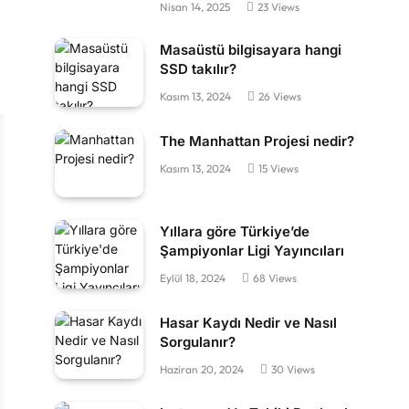
Nisan 14, 2025
23
Views
Masaüstü bilgisayara hangi
SSD takılır?
Kasım 13, 2024
26
Views
The Manhattan Projesi nedir?
Kasım 13, 2024
15
Views
Yıllara göre Türkiye’de
Şampiyonlar Ligi Yayıncıları
Eylül 18, 2024
68
Views
Hasar Kaydı Nedir ve Nasıl
Sorgulanır?
Haziran 20, 2024
30
Views