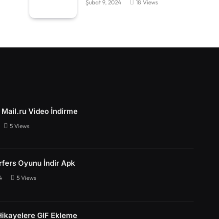
Şubat 9, 2024
18
Views
Mail.ru Video İndirme
5
Views
fers Oyunu İndir Apk
4
5
Views
Hikayelere GIF Ekleme