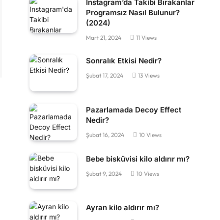
Instagram’da Takibi Bırakanlar
Programsız Nasıl Bulunur?
(2024)
Mart 21, 2024
11
Views
Sonralık Etkisi Nedir?
Şubat 17, 2024
13
Views
Pazarlamada Decoy Effect
Nedir?
Şubat 16, 2024
10
Views
Bebe bisküvisi kilo aldırır mı?
Şubat 9, 2024
10
Views
Ayran kilo aldırır mı?