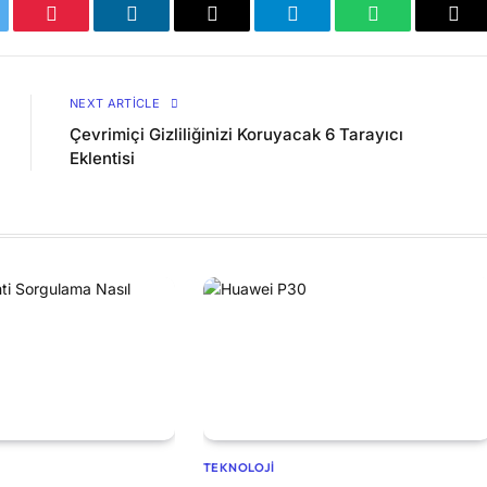
tter
Pinterest
LinkedIn
Email
Telegram
WhatsApp
Cop
Lin
NEXT ARTICLE
Çevrimiçi Gizliliğinizi Koruyacak 6 Tarayıcı
Eklentisi
TEKNOLOJI