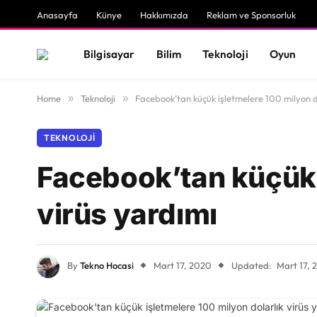
Anasayfa
Künye
Hakkımızda
Reklam ve Sponsorluk
Bilgisayar
Bilim
Teknoloji
Oyun
Home
»
Teknoloji
»
Facebook’tan küçük işletmelere 100 milyon do
TEKNOLOJI
Facebook’tan küçük 
virüs yardımı
By
Tekno Hocasi
Mart 17, 2020
Updated:
Mart 17, 