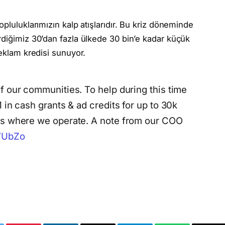
opluluklarımızın kalp atışlarıdır. Bu kriz döneminde
rdiğimiz 30’dan fazla ülkede 30 bin’e kadar küçük
reklam kredisi sunuyor.
f our communities. To help during this time
 in cash grants & ad credits for up to 30k
es where we operate. A note from our COO
kVUbZo