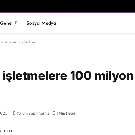
Genel
Sosyal Medya
larlık virüs yardımı
işletmelere 100 milyon 
2020
Yorum yapılmamış
1 Min Read