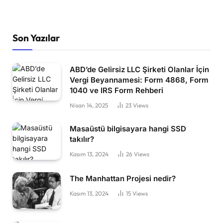
Son Yazılar
ABD’de Gelirsiz LLC Şirketi Olanlar İçin
Vergi Beyannamesi: Form 4868, Form
1040 ve IRS Form Rehberi
Nisan 14, 2025
23
Views
Masaüstü bilgisayara hangi SSD
takılır?
Kasım 13, 2024
26
Views
The Manhattan Projesi nedir?
Kasım 13, 2024
15
Views