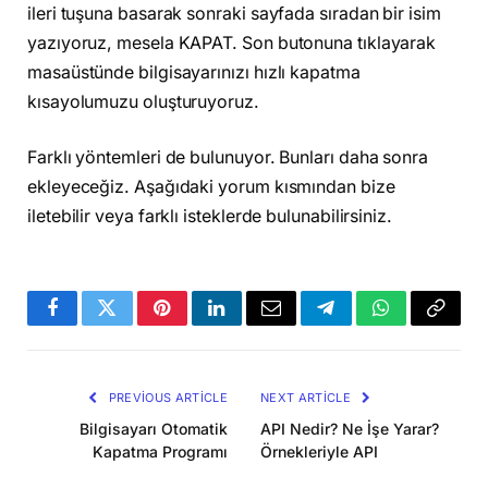
ileri tuşuna basarak sonraki sayfada sıradan bir isim
yazıyoruz, mesela KAPAT. Son butonuna tıklayarak
masaüstünde bilgisayarınızı hızlı kapatma
kısayolumuzu oluşturuyoruz.
Farklı yöntemleri de bulunuyor. Bunları daha sonra
ekleyeceğiz. Aşağıdaki yorum kısmından bize
iletebilir veya farklı isteklerde bulunabilirsiniz.
Facebook
Twitter
Pinterest
LinkedIn
Email
Telegram
WhatsApp
Copy
Link
PREVIOUS ARTICLE
NEXT ARTICLE
Bilgisayarı Otomatik
API Nedir? Ne İşe Yarar?
Kapatma Programı
Örnekleriyle API