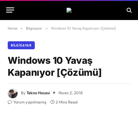
Home
»
Bilgisayar
»
Windows 10 Yavaş Kapanıyor [Çözümü]
BILGISAYAR
Windows 10 Yavaş
Kapanıyor [Çözümü]
By
Tekno Hocasi
Nisan 2, 2018
Yorum yapılmamış
2 Mins Read