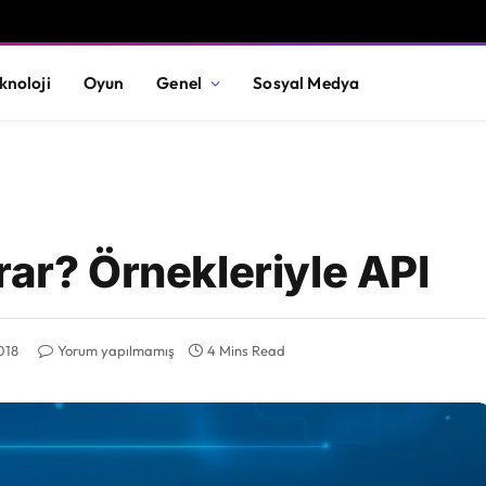
knoloji
Oyun
Genel
Sosyal Medya
rar? Örnekleriyle API
018
Yorum yapılmamış
4 Mins Read