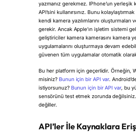
yazmanız gerekmez. IPhone’un yerleşik k
API’sini kullanırsınız. Bunu kolaylaştırmak
kendi kamera yazılımlarını oluşturmaları 
gerekir. Ancak Apple’ın işletim sistemi gel
geliştiriciler kamera kamerasını kamera ye
uygulamalarını oluşturmaya devam edebilir
güvenen tüm uygulamalar otomatik olarak b
Bu her platform için geçerlidir. Örneğin, 
misiniz?
Bunun için bir API var
. Android’d
istiyorsunuz?
Bunun için bir API var
, bu y
sensörünü test etmek zorunda değilsiniz. G
değiller.
API’ler İle Kaynaklara Eri