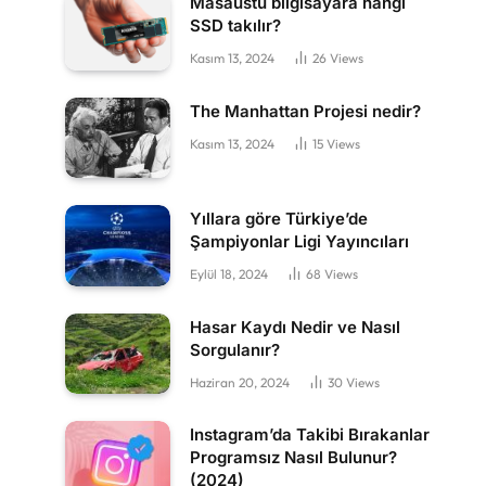
Masaüstü bilgisayara hangi
SSD takılır?
Kasım 13, 2024
26
Views
The Manhattan Projesi nedir?
Kasım 13, 2024
15
Views
Yıllara göre Türkiye’de
Şampiyonlar Ligi Yayıncıları
Eylül 18, 2024
68
Views
Hasar Kaydı Nedir ve Nasıl
Sorgulanır?
Haziran 20, 2024
30
Views
Instagram’da Takibi Bırakanlar
Programsız Nasıl Bulunur?
(2024)