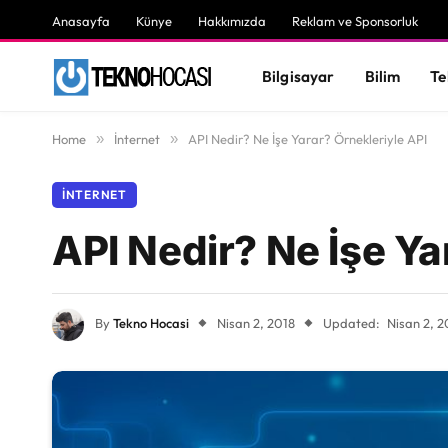
Anasayfa
Künye
Hakkımızda
Reklam ve Sponsorluk
Bilgisayar
Bilim
Te
Home
»
İnternet
»
API Nedir? Ne İşe Yarar? Örnekleriyle API
İNTERNET
API Nedir? Ne İşe Ya
By
Tekno Hocasi
Nisan 2, 2018
Updated:
Nisan 2, 2