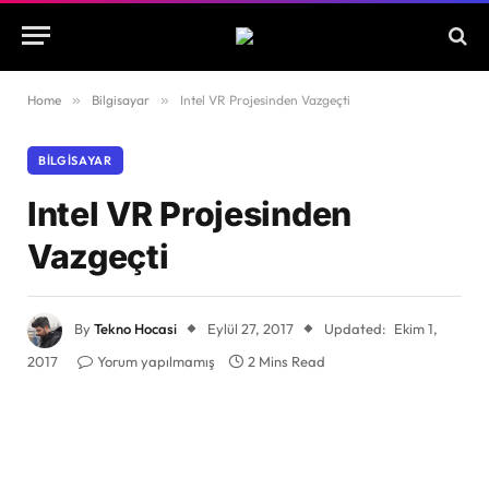
Home
»
Bilgisayar
»
Intel VR Projesinden Vazgeçti
BILGISAYAR
Intel VR Projesinden
Vazgeçti
By
Tekno Hocasi
Eylül 27, 2017
Updated:
Ekim 1,
2017
Yorum yapılmamış
2 Mins Read