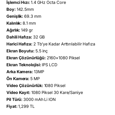
İşlemci Hızı:
1.4 GHz Octa Core
Boy:
142.5mm
Genişlik:
69.3 mm
Kalınlık:
8.1 mm
Ağırlık:
149 gr
Dahili Hafıza:
32 GB
Harici Hafıza:
2 Tb’ye Kadar Arttırılabilir Hafıza
Ekran Boyutu:
5.5 inç
Ekran Çözünürlüğü:
2160×1080 Piksel
Ekran Teknolojisi:
IPS LCD
Arka Kamera:
13MP
Ön Kamera:
5 MP
Video Çözünürlük:
1080 Piksel
Video Kayıt:
1080 Piksel 30 Kare/Saniye
Pil Türü:
3000 mAh Li ION
Fiyat:
1,299 TL