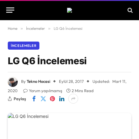
Home
»
İncelemeler
»
LG Q6 İncelemesi
İNCELEMELER
LG Q6 İncelemesi
By
Tekno Hocasi
Eylül 28, 2017
Updated:
Mart 11,
2020
Yorum yapılmamış
2 Mins Read
Paylaş