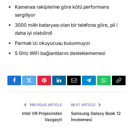
Kamerası rakiplerine göre kötü performans
sergiliyor
3000 mAh bataryası olan bir telefona göre, pil i
daha iyi olabilirdi
Parmak izi okuyucusu bulunmuyor
5 GHz WiFi bağlantılarını desteklememesi
Facebook
Twitter
Pinterest
LinkedIn
Email
Telegram
WhatsApp
Copy
Link
PREVIOUS ARTICLE
NEXT ARTICLE
Intel VR Projesinden
Samsung Galaxy Book 12
Vazgeçti
İncelemesi