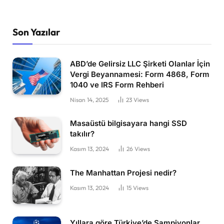
Son Yazılar
ABD’de Gelirsiz LLC Şirketi Olanlar İçin
Vergi Beyannamesi: Form 4868, Form
1040 ve IRS Form Rehberi
Nisan 14, 2025
23
Views
Masaüstü bilgisayara hangi SSD
takılır?
Kasım 13, 2024
26
Views
The Manhattan Projesi nedir?
Kasım 13, 2024
15
Views
Yıllara göre Türkiye’de Şampiyonlar