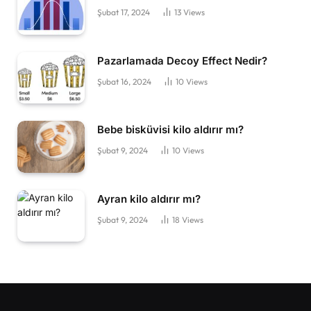
Şubat 17, 2024
13
Views
Pazarlamada Decoy Effect Nedir?
Şubat 16, 2024
10
Views
Bebe bisküvisi kilo aldırır mı?
Şubat 9, 2024
10
Views
Ayran kilo aldırır mı?
Şubat 9, 2024
18
Views