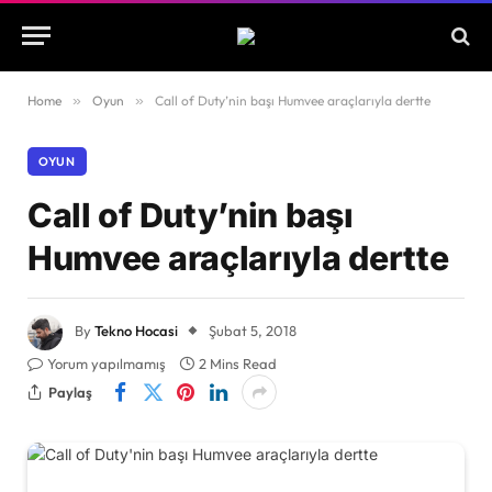
Home
»
Oyun
»
Call of Duty’nin başı Humvee araçlarıyla dertte
OYUN
Call of Duty’nin başı
Humvee araçlarıyla dertte
By
Tekno Hocasi
Şubat 5, 2018
Yorum yapılmamış
2 Mins Read
Paylaş