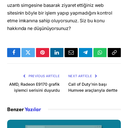
uzantı simgesine basarak ziyaret ettiğiniz web
sitesinin böyle bir işlem yapıp yapmadığını kontrol
etme imkanına sahip oluyorsunuz. Siz bu konu
hakkında ne düşünüyorsunuz?
Facebook
Twitter
Pinterest
LinkedIn
Email
Telegram
WhatsApp
Copy
Link
PREVIOUS ARTICLE
NEXT ARTICLE
AMD, Radeon E9170 grafik
Call of Duty’nin başı
işlemci serisini duyurdu
Humvee araçlarıyla dertte
Benzer
Yazılar