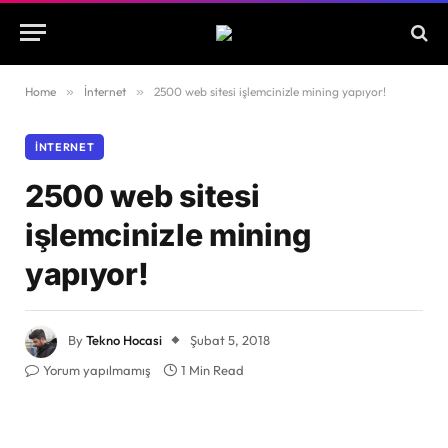
Home
»
İnternet
»
2500 web sitesi işlemcinizle mining yapıyor!
İNTERNET
2500 web sitesi
işlemcinizle mining
yapıyor!
By
Tekno Hocasi
Şubat 5, 2018
Yorum yapılmamış
1 Min Read