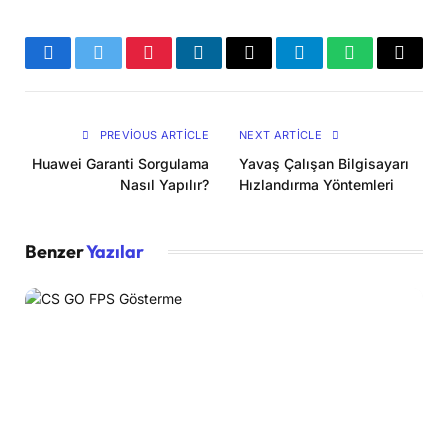
Facebook
Twitter
Pinterest
LinkedIn
Email
Telegram
WhatsApp
Copy
Link
PREVIOUS ARTICLE
NEXT ARTICLE
Huawei Garanti Sorgulama
Yavaş Çalışan Bilgisayarı
Nasıl Yapılır?
Hızlandırma Yöntemleri
Benzer
Yazılar