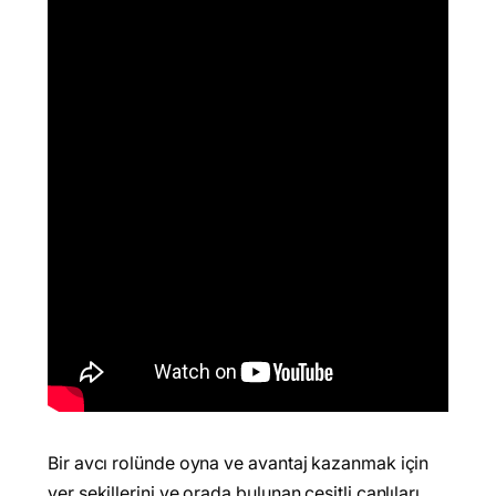
Bir avcı rolünde oyna ve avantaj kazanmak için
yer şekillerini ve orada bulunan çeşitli canlıları