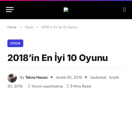
Home
»
Oyun
»
2018’in En İyi 10 Oyunu
OYUN
2018’in En İyi 10 Oyunu
By
Tekno Hocasi
Aralık 30, 2018
Updated:
Aralık
30, 2018
Yorum yapılmamış
3 Mins Read