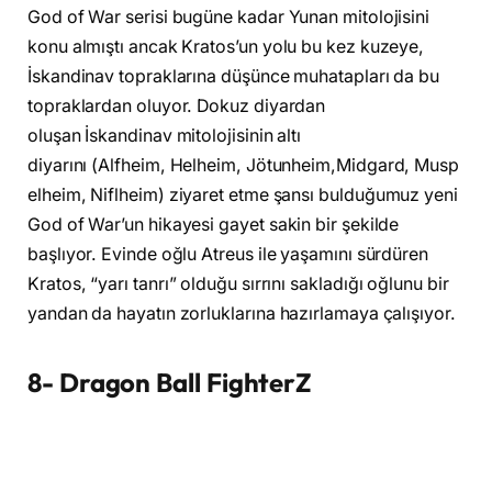
God of War serisi bugüne kadar Yunan mitolojisini
konu almıştı ancak Kratos’un yolu bu kez kuzeye,
İskandinav topraklarına düşünce muhatapları da bu
topraklardan oluyor. Dokuz diyardan
oluşan
İskandinav mitolojisinin altı
diyarını
(
Alfheim
,
Helheim
,
Jötunheim
,
Midgard
,
Musp
elheim
,
Niflheim
) ziyaret etme şansı bulduğumuz yeni
God of War’un hikayesi gayet sakin bir şekilde
başlıyor. Evinde oğlu Atreus ile yaşamını sürdüren
Kratos, “
yarı tanrı
” olduğu sırrını sakladığı oğlunu bir
yandan da hayatın zorluklarına hazırlamaya çalışıyor.
8- Dragon Ball FighterZ