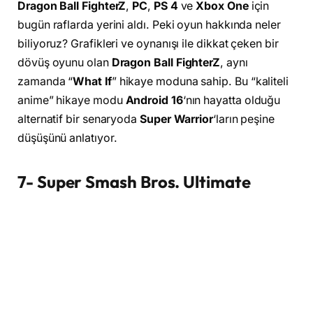
Dragon Ball FighterZ
,
PC
,
PS 4
ve
Xbox One
için
bugün raflarda yerini aldı. Peki oyun hakkında neler
biliyoruz? Grafikleri ve oynanışı ile dikkat çeken bir
dövüş oyunu olan
Dragon Ball FighterZ
, aynı
zamanda “
What If
” hikaye moduna sahip. Bu “kaliteli
anime” hikaye modu
Android 16
‘nın hayatta olduğu
alternatif bir senaryoda
Super Warrior
‘ların peşine
düşüşünü anlatıyor.
7- Super Smash Bros. Ultimate