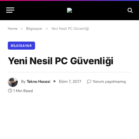
Home
»
Bilgisayar
»
Yeni Nesil PC Güvenliği
BILGISAYAR
Yeni Nesil PC Güvenliği
By
Tekno Hocasi
Ekim 7, 2017
Yorum yapılmamış
1 Min Read