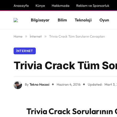
Anasayfa
Künye
Hakkımızda
Reklam ve Sponsorluk
Bilgisayar
Bilim
Teknoloji
Oyun
Home
»
İnternet
»
Trivia Crack Tüm Soruların Cevapları
İNTERNET
Trivia Crack Tüm Sor
By
Tekno Hocasi
Haziran 4, 2016
Updated:
Mart 3,
Trivia Crack Sorularının