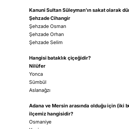
Kanuni Sultan Süleyman’ın sakat olarak dü
Şehzade Cihangir
Şehzade Osman
Şehzade Orhan
Şehzade Selim
Hangisi bataklık çiçeğidir?
Nilüfer
Yonca
Sümbül
Aslanağzı
Adana ve Mersin arasında olduğu için (iki b
ilçemiz hangisidir?
Osmaniye