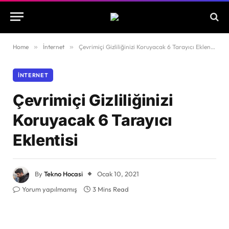
Home
»
İnternet
»
Çevrimiçi Gizliliğinizi Koruyacak 6 Tarayıcı Eklentisi
İNTERNET
Çevrimiçi Gizliliğinizi
Koruyacak 6 Tarayıcı
Eklentisi
By
Tekno Hocasi
Ocak 10, 2021
Yorum yapılmamış
3 Mins Read