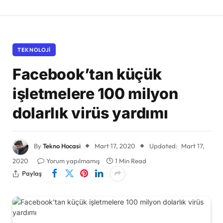
TEKNOLOJI
Facebook’tan küçük
işletmelere 100 milyon
dolarlık virüs yardımı
By
Tekno Hocasi
Mart 17, 2020
Updated:
Mart 17,
2020
Yorum yapılmamış
1 Min Read
Paylaş