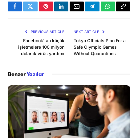
Facebook
Twitter
Pinterest
LinkedIn
Email
Telegram
WhatsApp
Copy
Link
PREVIOUS ARTICLE
NEXT ARTICLE
Facebook’tan küçük
Tokyo Officials Plan For a
işletmelere 100 milyon
Safe Olympic Games
dolarlık virüs yardımı
Without Quarantines
Benzer
Yazılar