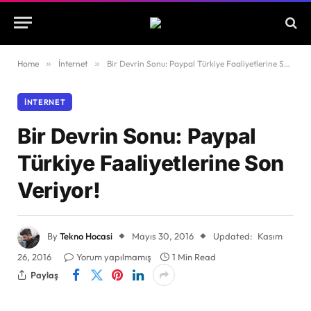
Home
»
İnternet
»
Bir Devrin Sonu: Paypal Türkiye Faaliyetlerine Son Veriyor!
İNTERNET
Bir Devrin Sonu: Paypal
Türkiye Faaliyetlerine Son
Veriyor!
By
Tekno Hocasi
Mayıs 30, 2016
Updated:
Kasım
26, 2016
Yorum yapılmamış
1 Min Read
Paylaş