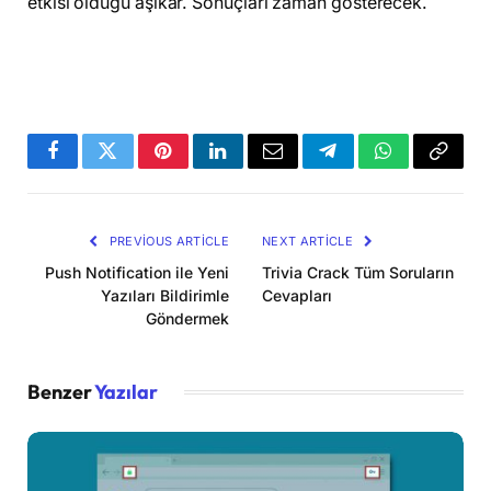
etkisi olduğu aşikar. Sonuçları zaman gösterecek.
Facebook
Twitter
Pinterest
LinkedIn
Email
Telegram
WhatsApp
Copy
Link
PREVIOUS ARTICLE
NEXT ARTICLE
Push Notification ile Yeni
Trivia Crack Tüm Soruların
Yazıları Bildirimle
Cevapları
Göndermek
Benzer
Yazılar