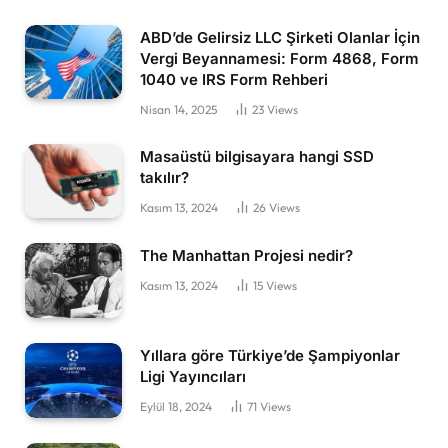
ABD’de Gelirsiz LLC Şirketi Olanlar İçin
Vergi Beyannamesi: Form 4868, Form
1040 ve IRS Form Rehberi
Nisan 14, 2025
23
Views
Masaüstü bilgisayara hangi SSD
takılır?
Kasım 13, 2024
26
Views
The Manhattan Projesi nedir?
Kasım 13, 2024
15
Views
Yıllara göre Türkiye’de Şampiyonlar
Ligi Yayıncıları
Eylül 18, 2024
71
Views