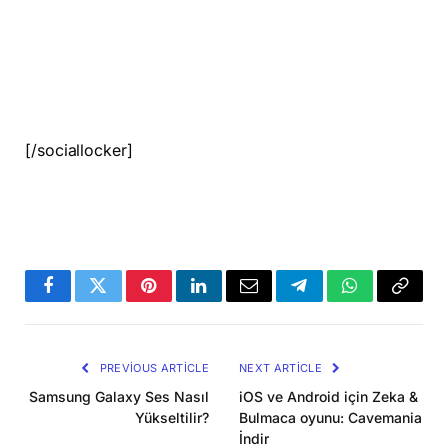
[/sociallocker]
Facebook
Twitter
Pinterest
LinkedIn
Email
Telegram
WhatsApp
Copy
Link
PREVIOUS ARTICLE
NEXT ARTICLE
Samsung Galaxy Ses Nasıl
iOS ve Android için Zeka &
Yükseltilir?
Bulmaca oyunu: Cavemania
İndir