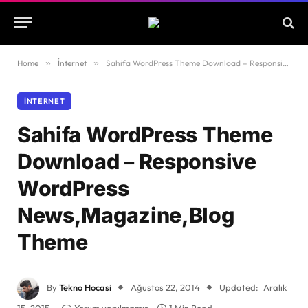
Home
»
İnternet
»
Sahifa WordPress Theme Download – Responsive WordPress News,Magazine,Blog Theme
İNTERNET
Sahifa WordPress Theme
Download – Responsive
WordPress
News,Magazine,Blog
Theme
By
Tekno Hocasi
Ağustos 22, 2014
Updated:
Aralık