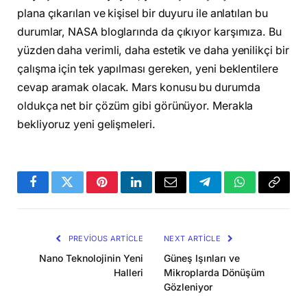
plana çıkarılan ve kişisel bir duyuru ile anlatılan bu
durumlar, NASA bloglarında da çıkıyor karşımıza. Bu
yüzden daha verimli, daha estetik ve daha yenilikçi bir
çalışma için tek yapılması gereken, yeni beklentilere
cevap aramak olacak. Mars konusu bu durumda
oldukça net bir çözüm gibi görünüyor. Merakla
bekliyoruz yeni gelişmeleri.
Facebook
Twitter
Pinterest
LinkedIn
Email
Telegram
WhatsApp
Copy
Link
PREVIOUS ARTICLE
NEXT ARTICLE
Nano Teknolojinin Yeni
Güneş Işınları ve
Halleri
Mikroplarda Dönüşüm
Gözleniyor