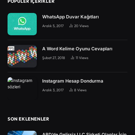
POPÜLER İÇERIKLER
WhatsApp Duvar Kağıtları
Aralık 5, 2017
20
Views
A Word Kelime Oyunu Cevapları
Şubat 27, 2018
11
Views
Instagram Hesap Dondurma
Aralık 3, 2017
8
Views
SON EKLENENLER
ABD’de Gelirsiz LLC Şirketi Olanlar İçin