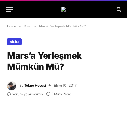
Home
»
Bilim
»
Mars’a Yerleşmek Mümkün Mü?
BILIM
Mars’a Yerleşmek
Mümkün Mü?
By
Tekno Hocasi
Ekim 10, 2017
Yorum yapılmamış
2 Mins Read