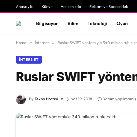
Anasayfa
Künye
Hakkımızda
Reklam ve Sponsorluk
Bilgisayar
Bilim
Teknoloji
Oyun
Home
»
İnternet
»
Ruslar SWIFT yöntemiyle 340 milyon ruble ça
İNTERNET
Ruslar SWIFT yöntem
By
Tekno Hocasi
Şubat 19, 2018
Yorum yapılmamış