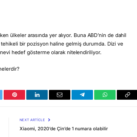
n ülkeler arasında yer alıyor. Buna ABD’nin de dahil
 tehikeli bir pozisyon haline gelmiş durumda. Dizi ve
r nevi hedef gösterme olarak nitelendiriliyor.
nelerdir?
tter
Pinterest
LinkedIn
Email
Telegram
WhatsApp
Cop
Lin
NEXT ARTICLE
Xiaomi, 2020’de Çin’de 1 numara olabilir