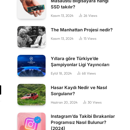
Masaüstü bilgisayara hangi
SSD takılır?
Kasım 13, 2024
26
Views
The Manhattan Projesi nedir?
Kasım 13, 2024
15
Views
Yıllara göre Türkiye’de
Şampiyonlar Ligi Yayıncıları
Eylül 18, 2024
68
Views
Hasar Kaydı Nedir ve Nasıl
Sorgulanır?
y
Haziran 20, 2024
30
Views
k
Instagram’da Takibi Bırakanlar
Programsız Nasıl Bulunur?
(2024)