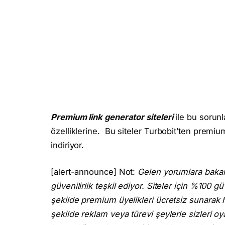
Premium link generator siteleri
ile bu sorunla
özelliklerine. Bu siteler Turbobit’ten premiu
indiriyor.
[alert-announce] Not:
Gelen yorumlara bakara
güvenilirlik teşkil ediyor. Siteler için %10
şekilde premium üyelikleri ücretsiz sunarak h
şekilde reklam veya türevi şeylerle sizleri oya