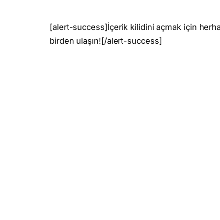
[alert-success]İçerik kilidini açmak için her
birden ulaşın![/alert-success]