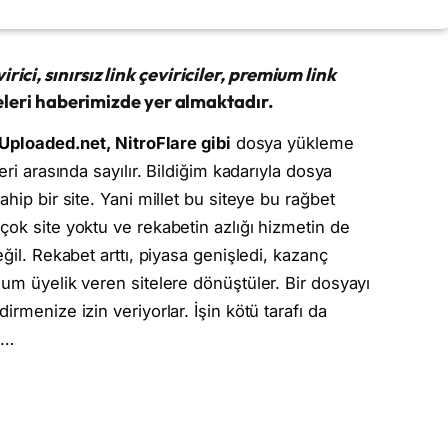
ci, sınırsız link çeviriciler, premium link
iteleri haberimizde yer almaktadır.
, Uploaded.net, NitroFlare gibi
dosya yükleme
eri arasında sayılır. Bildiğim kadarıyla dosya
hip bir site. Yani millet bu siteye bu rağbet
çok site yoktu ve rekabetin azlığı hizmetin de
ğil. Rekabet arttı, piyasa genişledi, kazanç
ium üyelik veren sitelere dönüştüler. Bir dosyayı
rmenize izin veriyorlar. İşin kötü tarafı da
ı…