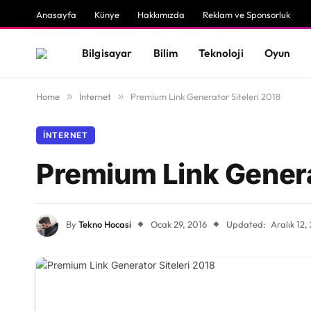
Anasayfa
Künye
Hakkımızda
Reklam ve Sponsorluk
Bilgisayar
Bilim
Teknoloji
Oyun
Home
»
İnternet
»
Premium Link Generator Siteleri 2018
İNTERNET
Premium Link Genera
By
Tekno Hocasi
Ocak 29, 2016
Updated:
Aralık 12,