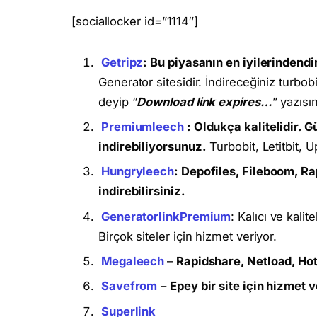
[sociallocker id=”1114″]
Getripz
: Bu piyasanın en iyilerindendir
Generator sitesidir. İndireceğiniz turbob
deyip “
Download link expires…
” yazısı
Premiumleech
: Oldukça kalitelidir.
indirebiliyorsunuz.
Turbobit, Letitbit, U
Hungryleech
: Depofiles, Fileboom, Ra
indirebilirsiniz.
GeneratorlinkPremium
: Kalıcı ve kalit
Birçok siteler için hizmet veriyor.
Megaleech
–
Rapidshare, Netload, Hot
Savefrom
–
Epey bir site için hizmet v
Superlink