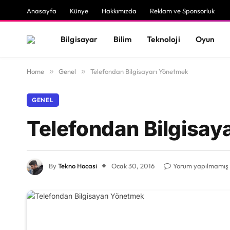
Anasayfa
Künye
Hakkımızda
Reklam ve Sponsorluk
Bilgisayar
Bilim
Teknoloji
Oyun
Home
»
Genel
»
Telefondan Bilgisayarı Yönetmek
GENEL
Telefondan Bilgisay
By
Tekno Hocasi
Ocak 30, 2016
Yorum yapılmamış