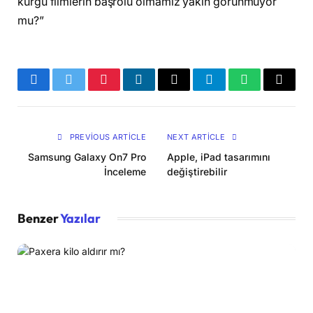
kurgu filmlerin başrolü olmamız yakın görünmüyor
mu?”
Facebook
Twitter
Pinterest
LinkedIn
Email
Telegram
WhatsApp
Copy
Link
PREVIOUS ARTICLE
NEXT ARTICLE
Samsung Galaxy On7 Pro
Apple, iPad tasarımını
İnceleme
değiştirebilir
Benzer
Yazılar