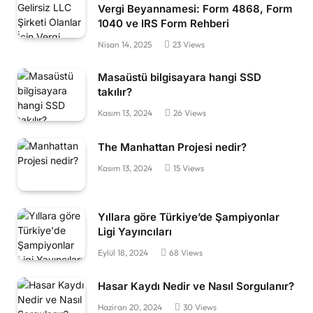
Vergi Beyannamesi: Form 4868, Form
1040 ve IRS Form Rehberi
Nisan 14, 2025
23
Views
Masaüstü bilgisayara hangi SSD
takılır?
Kasım 13, 2024
26
Views
The Manhattan Projesi nedir?
Kasım 13, 2024
15
Views
Yıllara göre Türkiye’de Şampiyonlar
Ligi Yayıncıları
Eylül 18, 2024
68
Views
Hasar Kaydı Nedir ve Nasıl Sorgulanır?
Haziran 20, 2024
30
Views