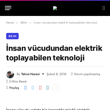
Home
»
Bilim
»
İnsan vücudundan elektrik toplayabilen teknoloji
BILIM
İnsan vücudundan elektrik
toplayabilen teknoloji
By
Tekno Hocasi
Şubat 8, 2018
Yorum yapılmamış
2 Mins Read
Paylaş