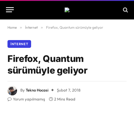
Home
»
İnternet
»
Firefox, Quantum sürümüyle geliyor
İNTERNET
Firefox, Quantum
sürümüyle geliyor
By
Tekno Hocasi
Şubat 7, 2018
Yorum yapılmamış
2 Mins Read