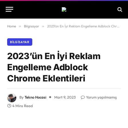
Home
»
Bilgisayar
»
2023’ün En İyi Reklam Engelleme Adblock Chrome Eklentileri
BILGISAYAR
2023’ün En İyi Reklam
Engelleme Adblock
Chrome Eklentileri
By
Tekno Hocasi
Mart 9, 2023
Yorum yapılmamış
4 Mins Read