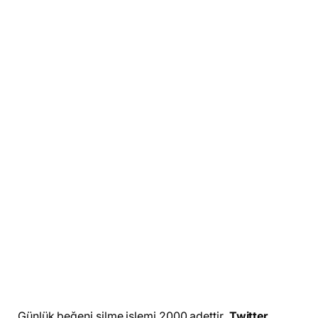
Günlük beğeni silme işlemi 2000 adettir.
Twitter