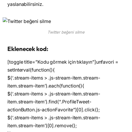
yaslanabilirsiniz.
Twitter beğeni silme
Eklenecek kod:
[toggle title=”Kodu görmek için tıklayın”]unfavori =
setInterval(function(){
$(‘.stream-items > .js-stream-item.stream-
item.stream-item’).each(function(){
$(‘.stream-items > .js-stream-item.stream-
item.stream-item’).find(“.ProfileTweet-
actionButton.js-actionFavorite”)[0].click();
$(‘.stream-items > .js-stream-item.stream-
item.stream-item’)[0].remove();