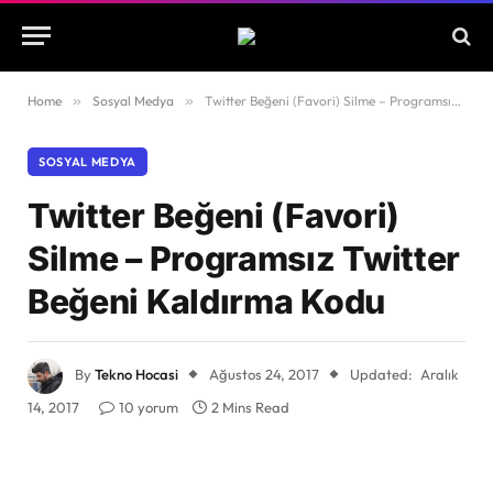
Home
»
Sosyal Medya
»
Twitter Beğeni (Favori) Silme – Programsız Twitter Beğeni Kaldırma Kodu
SOSYAL MEDYA
Twitter Beğeni (Favori)
Silme – Programsız Twitter
Beğeni Kaldırma Kodu
By
Tekno Hocasi
Ağustos 24, 2017
Updated:
Aralık
14, 2017
10 yorum
2 Mins Read