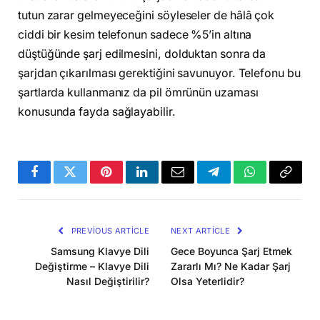
tutun zarar gelmeyeceğini söyleseler de hâlâ çok
ciddi bir kesim telefonun sadece %5’in altına
düştüğünde şarj edilmesini, dolduktan sonra da
şarjdan çıkarılması gerektiğini savunuyor. Telefonu bu
şartlarda kullanmanız da pil ömrünün uzaması
konusunda fayda sağlayabilir.
Facebook
Twitter
Pinterest
LinkedIn
Email
Telegram
WhatsApp
Copy
Link
PREVIOUS ARTICLE
NEXT ARTICLE
Samsung Klavye Dili
Gece Boyunca Şarj Etmek
Değiştirme – Klavye Dili
Zararlı Mı? Ne Kadar Şarj
Nasıl Değiştirilir?
Olsa Yeterlidir?