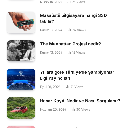
Nisan 14, 2025
23
Views
Masaüstü bilgisayara hangi SSD
takılır?
Kasım 13, 2024
26
Views
The Manhattan Projesi nedir?
Kasım 13, 2024
15
Views
Yıllara göre Türkiye’de Şampiyonlar
Ligi Yayıncıları
Eylül 18, 2024
71
Views
Hasar Kaydı Nedir ve Nasıl Sorgulanır?
Haziran 20, 2024
30
Views