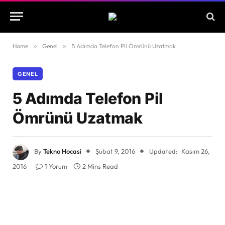
Home
»
Genel
»
5 Adımda Telefon Pil Ömrünü Uzatmak
GENEL
5 Adımda Telefon Pil
Ömrünü Uzatmak
By
Tekno Hocasi
Şubat 9, 2016
Updated:
Kasım 26,
2016
1 Yorum
2 Mins Read