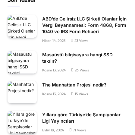
ABD’de Gelirsiz LLC Şirketi Olanlar İçin
Vergi Beyannamesi: Form 4868, Form
1040 ve IRS Form Rehberi
Nisan 14, 2025
23
Views
Masaüstü bilgisayara hangi SSD
takılır?
Kasım 13, 2024
26
Views
The Manhattan Projesi nedir?
Kasım 13, 2024
15
Views
Yıllara göre Türkiye’de Şampiyonlar
Ligi Yayıncıları
Eylül 18, 2024
71
Views