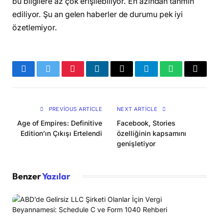
bu bilgilere az çok erişilebiliyor. En azından tahmin
ediliyor. Şu an gelen haberler de durumu pek iyi
özetlemiyor.
Facebook
Twitter
Pinterest
LinkedIn
Email
Telegram
WhatsApp
Copy
Link
PREVIOUS ARTICLE
NEXT ARTICLE
Age of Empires: Definitive
Facebook, Stories
Edition’ın Çıkışı Ertelendi
özelliğinin kapsamını
genişletiyor
Benzer
Yazılar