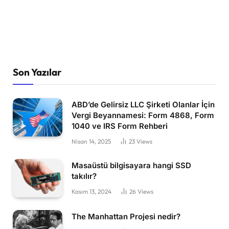
Son Yazılar
ABD’de Gelirsiz LLC Şirketi Olanlar İçin
Vergi Beyannamesi: Form 4868, Form
1040 ve IRS Form Rehberi
Nisan 14, 2025
23
Views
Masaüstü bilgisayara hangi SSD
takılır?
Kasım 13, 2024
26
Views
The Manhattan Projesi nedir?