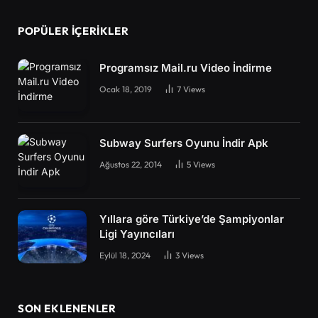
POPÜLER İÇERIKLER
Programsız Mail.ru Video İndirme
Ocak 18, 2019
7
Views
Subway Surfers Oyunu İndir Apk
Ağustos 22, 2014
5
Views
Yıllara göre Türkiye’de Şampiyonlar
Ligi Yayıncıları
Eylül 18, 2024
3
Views
SON EKLENENLER