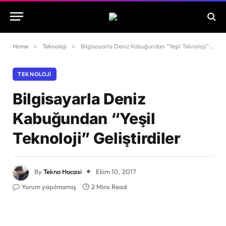
Home
»
Teknoloji
»
Bilgisayarla Deniz Kabuğundan “Yeşil Teknoloji” Geliştirdiler
TEKNOLOJI
Bilgisayarla Deniz
Kabuğundan “Yeşil
Teknoloji” Geliştirdiler
By
Tekno Hocasi
Ekim 10, 2017
Yorum yapılmamış
2 Mins Read