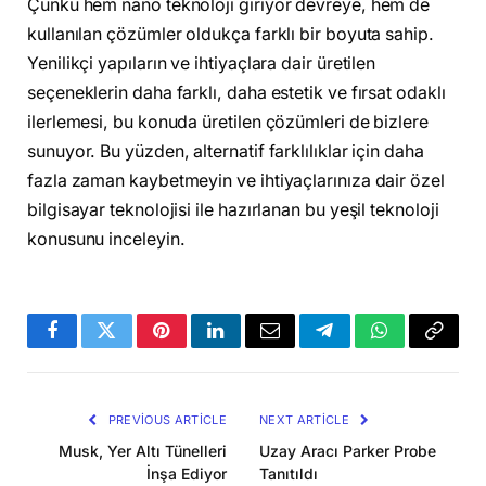
Çünkü hem nano teknoloji giriyor devreye, hem de
kullanılan çözümler oldukça farklı bir boyuta sahip.
Yenilikçi yapıların ve ihtiyaçlara dair üretilen
seçeneklerin daha farklı, daha estetik ve fırsat odaklı
ilerlemesi, bu konuda üretilen çözümleri de bizlere
sunuyor. Bu yüzden, alternatif farklılıklar için daha
fazla zaman kaybetmeyin ve ihtiyaçlarınıza dair özel
bilgisayar teknolojisi ile hazırlanan bu yeşil teknoloji
konusunu inceleyin.
Facebook
Twitter
Pinterest
LinkedIn
Email
Telegram
WhatsApp
Copy
Link
PREVIOUS ARTICLE
NEXT ARTICLE
Musk, Yer Altı Tünelleri
Uzay Aracı Parker Probe
İnşa Ediyor
Tanıtıldı