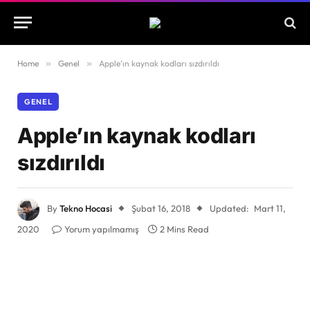
Home
»
Genel
»
Apple’ın kaynak kodları sızdırıldı
GENEL
Apple’ın kaynak kodları
sızdırıldı
By
Tekno Hocasi
Şubat 16, 2018
Updated:
Mart 11,
2020
Yorum yapılmamış
2 Mins Read