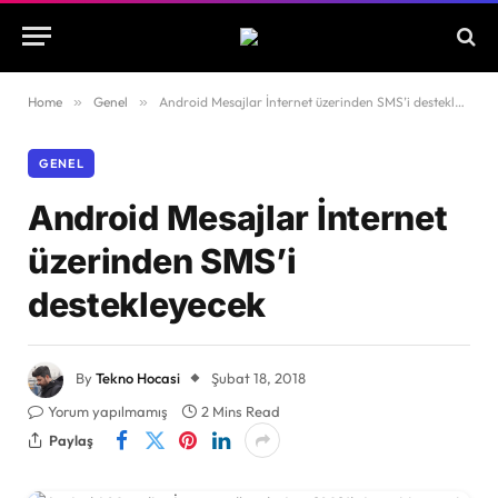
Home
»
Genel
»
Android Mesajlar İnternet üzerinden SMS’i destekleyecek
GENEL
Android Mesajlar İnternet
üzerinden SMS’i
destekleyecek
By
Tekno Hocasi
Şubat 18, 2018
Yorum yapılmamış
2 Mins Read
Paylaş