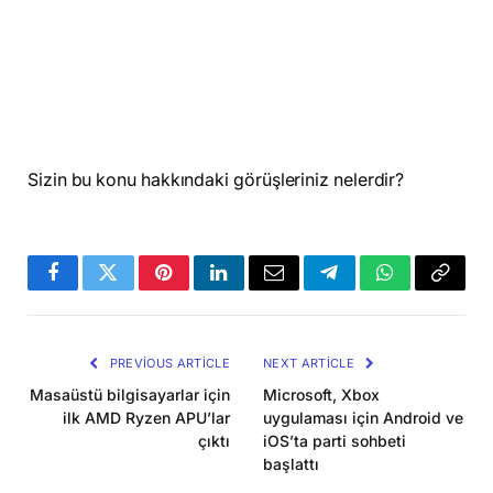
Sizin bu konu hakkındaki görüşleriniz nelerdir?
Facebook
Twitter
Pinterest
LinkedIn
Email
Telegram
WhatsApp
Copy
Link
PREVIOUS ARTICLE
NEXT ARTICLE
Masaüstü bilgisayarlar için
Microsoft, Xbox
ilk AMD Ryzen APU’lar
uygulaması için Android ve
çıktı
iOS’ta parti sohbeti
başlattı