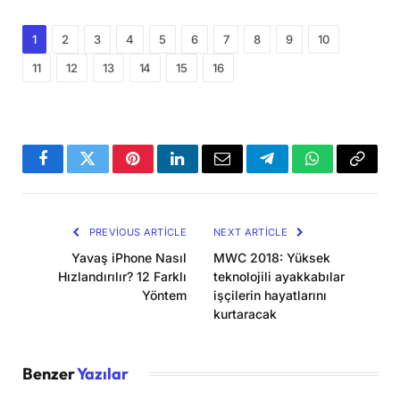
1
2
3
4
5
6
7
8
9
10
11
12
13
14
15
16
Facebook
Twitter
Pinterest
LinkedIn
Email
Telegram
WhatsApp
Copy
Link
PREVIOUS ARTICLE
NEXT ARTICLE
Yavaş iPhone Nasıl
MWC 2018: Yüksek
Hızlandırılır? 12 Farklı
teknolojili ayakkabılar
Yöntem
işçilerin hayatlarını
kurtaracak
Benzer
Yazılar