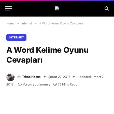
Home
»
İnternet
»
A Word Kelime Oyunu Cevapları
İNTERNET
A Word Kelime Oyunu
Cevapları
By
Tekno Hocasi
Şubat 27, 2018
Updated:
Mart 2,
2018
Yorum yapılmamış
76 Mins Read