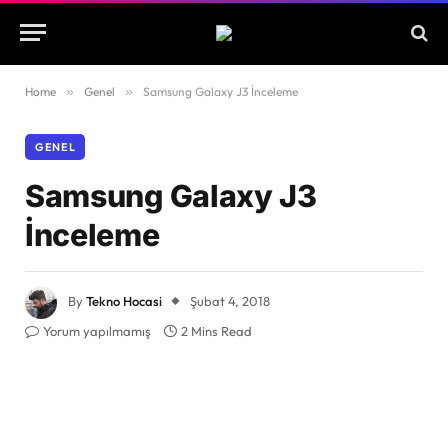
Home
»
Genel
»
Samsung Galaxy J3 İnceleme
GENEL
Samsung Galaxy J3
İnceleme
By
Tekno Hocasi
Şubat 4, 2018
Yorum yapılmamış
2 Mins Read