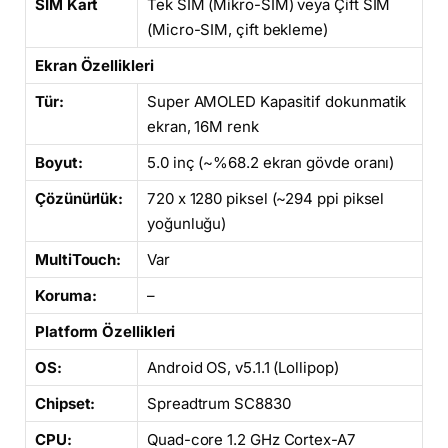
SIM Kart
Tek SIM (Mikro-SIM) veya Çift SIM
(Micro-SIM, çift bekleme)
Ekran Özellikleri
Tür:
Super AMOLED Kapasitif dokunmatik
ekran, 16M renk
Boyut:
5.0 inç (~%68.2 ekran gövde oranı)
Çözünürlük:
720 x 1280 piksel (~294 ppi piksel
yoğunluğu)
MultiTouch:
Var
Koruma:
–
Platform Özellikleri
OS:
Android OS, v5.1.1 (Lollipop)
Chipset:
Spreadtrum SC8830
CPU:
Quad-core 1.2 GHz Cortex-A7