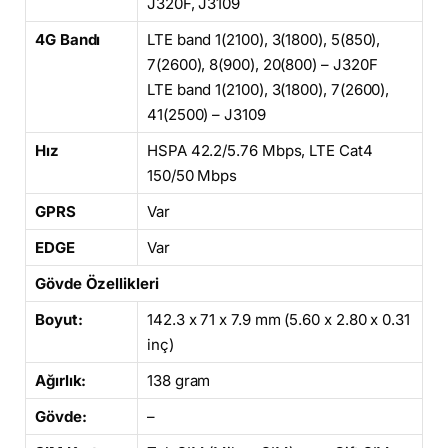
J320F, J3109
4G Bandı
LTE band 1(2100), 3(1800), 5(850),
7(2600), 8(900), 20(800) – J320F
LTE band 1(2100), 3(1800), 7(2600),
41(2500) – J3109
Hız
HSPA 42.2/5.76 Mbps, LTE Cat4
150/50 Mbps
GPRS
Var
EDGE
Var
Gövde Özellikleri
Boyut:
142.3 x 71 x 7.9 mm (5.60 x 2.80 x 0.31
inç)
Ağırlık:
138 gram
Gövde:
–