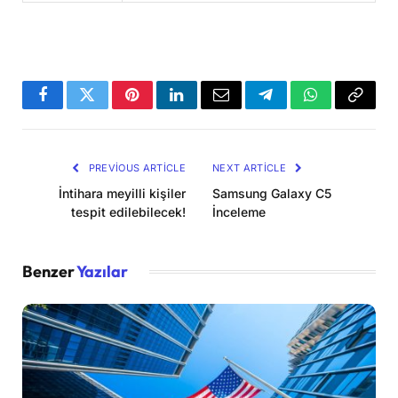
Facebook
Twitter
Pinterest
LinkedIn
Email
Telegram
WhatsApp
Copy
Link
PREVIOUS ARTICLE
NEXT ARTICLE
İntihara meyilli kişiler
Samsung Galaxy C5
tespit edilebilecek!
İnceleme
Benzer
Yazılar