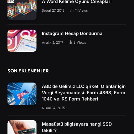
A Word Kelime Oyunu Cevapları
Şubat 27, 2018
11
Views
Instagram Hesap Dondurma
Aralık 3, 2017
8
Views
SON EKLENENLER
ABD’de Gelirsiz LLC Şirketi Olanlar İçin
Vergi Beyannamesi: Form 4868, Form
1040 ve IRS Form Rehberi
Nisan 14, 2025
Masaüstü bilgisayara hangi SSD
takılır?