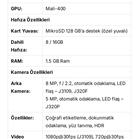
GPU:
Mali-400
Hafıza Özellikleri
Kart Yuvası:
MikroSD 128 GB’a destek (özel yuvalı)
Dahili
8 / 16GB
Hafıza:
RAM:
1.5 GB Ram
Kamera Özellikleri
Arka
8 MP, f / 2.2, otomatik odaklama, LED
Kamera:
flaş – J3109, J320F
5 MP, otomatik odaklama, LED flaş –
J320P
Özellikler:
Çoğrafi etiketleme, dokunmatik
odaklama, yüz tanıma, HDR
Video
1080p@30fps (J3109), 720p@30fps