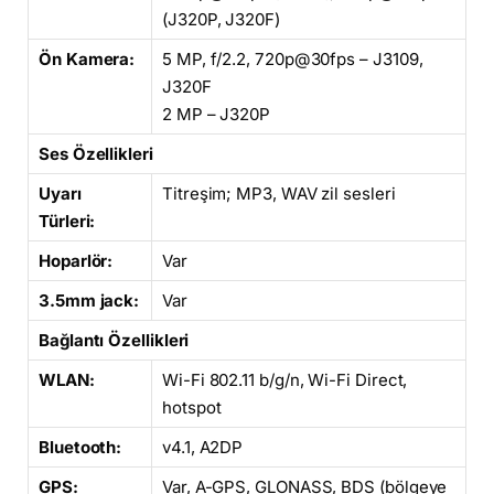
(J320P, J320F)
Ön Kamera:
5 MP, f/2.2, 720p@30fps – J3109,
J320F
2 MP – J320P
Ses Özellikleri
Uyarı
Titreşim; MP3, WAV zil sesleri
Türleri:
Hoparlör:
Var
3.5mm jack:
Var
Bağlantı Özellikleri
WLAN:
Wi-Fi 802.11 b/g/n, Wi-Fi Direct,
hotspot
Bluetooth:
v4.1, A2DP
GPS:
Var, A-GPS, GLONASS, BDS (bölgeye