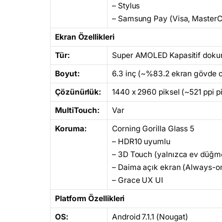
– Stylus
– Samsung Pay (Visa, MasterCar
Ekran Özellikleri
Tür:
Super AMOLED Kapasitif dokun
Boyut:
6.3 inç (~%83.2 ekran gövde o
Çözünürlük:
1440 x 2960 piksel (~521 ppi p
MultiTouch:
Var
Koruma:
Corning Gorilla Glass 5
– HDR10 uyumlu
– 3D Touch (yalnızca ev düğm
– Daima açık ekran (Always-on
– Grace UX UI
Platform Özellikleri
OS:
Android 7.1.1 (Nougat)