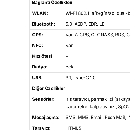
Bağlantı Özellikleri
WLAN:
Wi-Fi 802.11 a/b/g/n/ac, dual-b
Bluetooth:
5.0, A2DP, EDR, LE
GPS:
Var, A-GPS, GLONASS, BDS, 
NFC:
Var
Kızılötesi:
–
Radyo:
Yok
USB:
3.1, Type-C 1.0
Diğer Özellikler
Sensörler:
Iris tarayıcı, parmak izi (arkay
barometre, kalp atış hızı, SpO2
Mesajlaşma:
SMS, MMS, Email, Push Mail, 
Tarayıcı:
HTML5