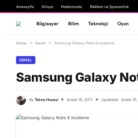
Anasayfa
Künye
Hakkımızda
Reklam ve Sponsorluk
Bilgisayar
Bilim
Teknoloji
Oyun
Home
»
Genel
»
Samsung Galaxy Note 8 inceleme
GENEL
Samsung Galaxy Not
By
Tekno Hocasi
Aralık 18, 2017
Updated:
Aralık 19