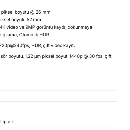
mm piksel boyutu @ 26 mm
 piksel boyutu 52 mm
ı 4K video ve 9MP görüntü kaydı, dokunmaya
algılama, Otomatik HDR
0p@240fps, HDR, çift video kayıt.
ensör boyutu, 1,22 μm piksel boyut, 1440p @ 30 fps, çift
 iptali