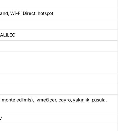
and, Wi-Fi Direct, hotspot
GALILEO
a monte edilmiş), ivmeölçer, cayro, yakınlık, pusula,
IM