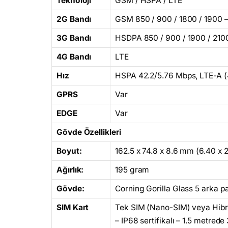
Teknoloji
GSM / HSPA / LTE
2G Bandı
GSM 850 / 900 / 1800 / 1900 –
3G Bandı
HSDPA 850 / 900 / 1900 / 210
4G Bandı
LTE
Hız
HSPA 42.2/5.76 Mbps, LTE-A 
GPRS
Var
EDGE
Var
Gövde Özellikleri
Boyut:
162.5 x 74.8 x 8.6 mm (6.40 x 2
Ağırlık:
195 gram
Gövde:
Corning Gorilla Glass 5 arka p
SIM Kart
Tek SIM (Nano-SIM) veya Hibri
– IP68 sertifikalı – 1.5 metred