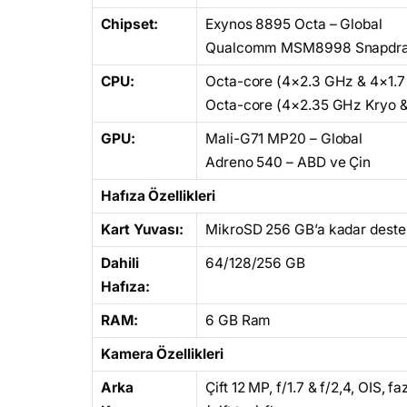
Chipset:
Exynos 8895 Octa – Global
Qualcomm MSM8998 Snapdrag
CPU:
Octa-core (4×2.3 GHz & 4×1.7
Octa-core (4×2.35 GHz Kryo &
GPU:
Mali-G71 MP20 – Global
Adreno 540 – ABD ve Çin
Hafıza Özellikleri
Kart Yuvası:
MikroSD 256 GB’a kadar deste
Dahili
64/128/256 GB
Hafıza:
RAM:
6 GB Ram
Kamera Özellikleri
Arka
Çift 12 MP, f/1.7 & f/2,4, OIS, 