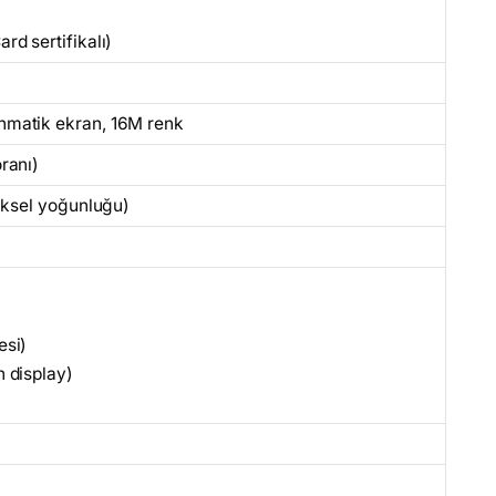
d sertifikalı)
matik ekran, 16M renk
ranı)
iksel yoğunluğu)
esi)
 display)