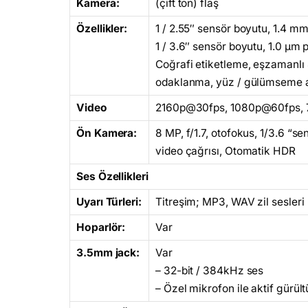
Kamera:
(çift ton) flaş
Özellikler:
1 / 2.55″ sensör boyutu, 1.4 
1 / 3.6″ sensör boyutu, 1.0 μm
Coğrafi etiketleme, eşzamanl
odaklanma, yüz / gülümseme 
Video
2160p@30fps, 1080p@60fps, 72
Ön Kamera:
8 MP, f/1.7, otofokus, 1/3.6 “s
video çağrısı, Otomatik HDR
Ses Özellikleri
Uyarı Türleri:
Titreşim; MP3, WAV zil sesleri
Hoparlör:
Var
3.5mm jack:
Var
– 32-bit / 384kHz ses
– Özel mikrofon ile aktif gürültü