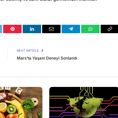
tter
Pinterest
LinkedIn
Email
Telegram
WhatsApp
Cop
Lin
NEXT ARTICLE
Mars’ta Yaşam Deneyi Sonlandı