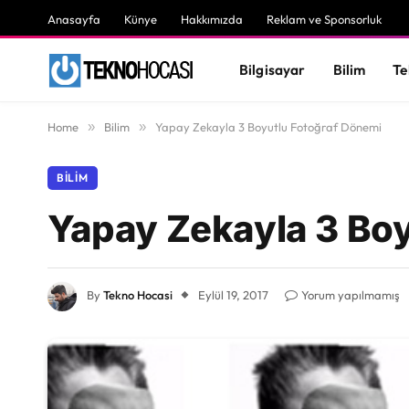
Anasayfa
Künye
Hakkımızda
Reklam ve Sponsorluk
Bilgisayar
Bilim
Te
Home
»
Bilim
»
Yapay Zekayla 3 Boyutlu Fotoğraf Dönemi
BILIM
Yapay Zekayla 3 Boy
By
Tekno Hocasi
Eylül 19, 2017
Yorum yapılmamış