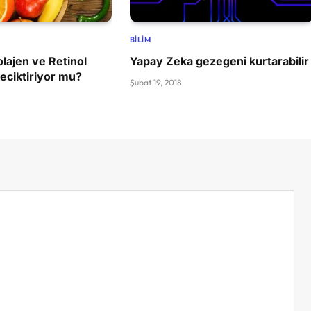
BILIM
olajen ve Retinol
Yapay Zeka gezegeni kurtarabilir
eciktiriyor mu?
Şubat 19, 2018