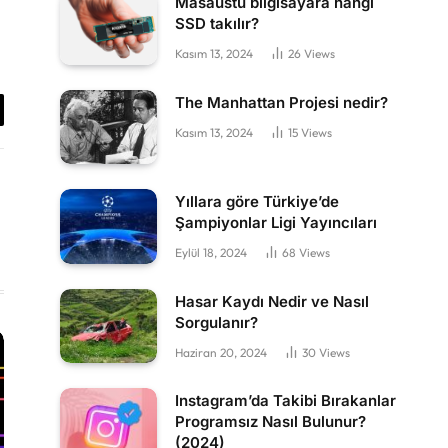
Masaüstü bilgisayara hangi
SSD takılır?
Kasım 13, 2024
26
Views
The Manhattan Projesi nedir?
y
Kasım 13, 2024
15
Views
k
Yıllara göre Türkiye’de
Şampiyonlar Ligi Yayıncıları
Eylül 18, 2024
68
Views
Hasar Kaydı Nedir ve Nasıl
Sorgulanır?
Haziran 20, 2024
30
Views
Instagram’da Takibi Bırakanlar
Programsız Nasıl Bulunur?
(2024)