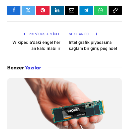
Facebook
Twitter
Pinterest
LinkedIn
Email
Telegram
WhatsApp
Copy
Link
PREVIOUS ARTICLE
NEXT ARTICLE
Wikipedia’daki engel her
Intel grafik piyasasına
an kaldırılabilir
sağlam bir giriş peşinde!
Benzer
Yazılar