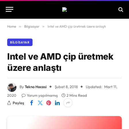
Home
»
Bilgisayar
»
Intel ve AMD çip üretmek üzere anlaştı
BILGISAYAR
Intel ve AMD çip üretmek
üzere anlaştı
By
Tekno Hocasi
Şubat 8, 2018
Updated:
Mart 11,
2020
Yorum yapılmamış
2 Mins Read
Paylaş