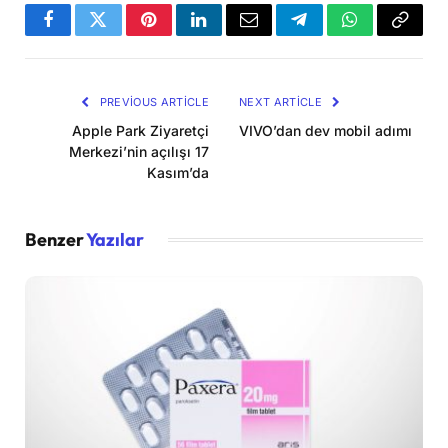
Facebook
Twitter
Pinterest
LinkedIn
Email
Telegram
WhatsApp
Copy
Link
PREVIOUS ARTICLE
NEXT ARTICLE
Apple Park Ziyaretçi
VIVO’dan dev mobil adımı
Merkezi’nin açılışı 17
Kasım’da
Benzer
Yazılar