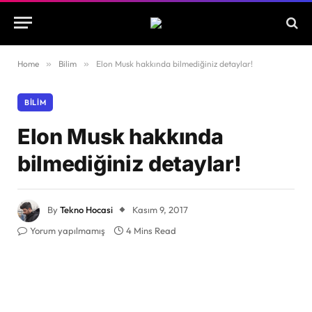
Home
»
Bilim
»
Elon Musk hakkında bilmediğiniz detaylar!
BILIM
Elon Musk hakkında
bilmediğiniz detaylar!
By
Tekno Hocasi
Kasım 9, 2017
Yorum yapılmamış
4 Mins Read